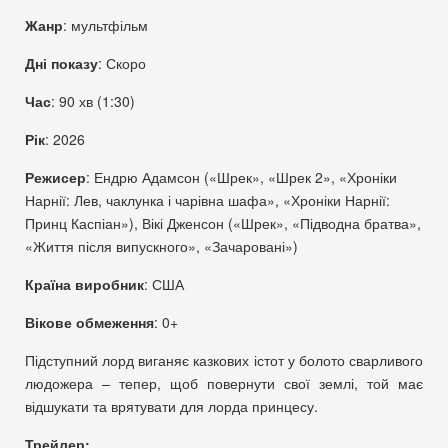
Жанр
:
мультфільм
Дні показу
:
Скоро
Час
:
90 хв (1:30)
Рік
:
2026
Режисер
:
Ендрю Адамсон («Шрек», «Шрек 2», «Хроніки
Нарнії: Лев, чаклунка і чарівна шафа», «Хроніки Нарнії:
Принц Каспіан»), Вікі Дженсон («Шрек», «Підводна братва»,
«Життя після випускного», «Зачаровані»)
Країна виробник
:
США
Вікове обмеження
:
0+
Підступний лорд виганяє казкових істот у болото сварливого
людожера – тепер, щоб повернути свої землі, той має
відшукати та врятувати для лорда принцесу.
Трейлер: