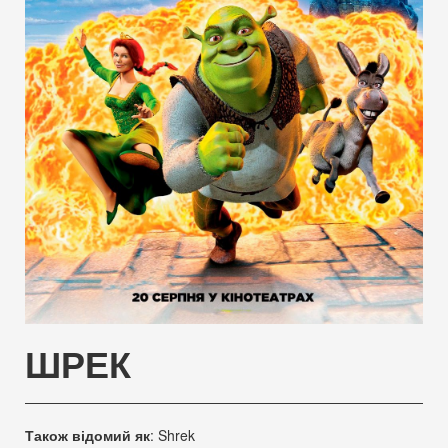
ШРЕК
Також відомий як
:
Shrek